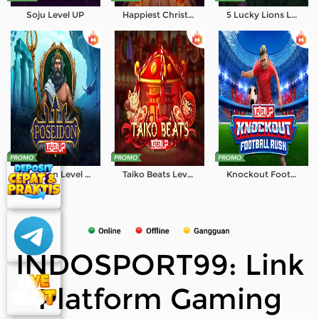
Soju Level UP
Happiest Christmas Tree Level UP
5 Lucky Lions Level UP
Poseidon Level UP
Taiko Beats Level UP
Knockout Football Rush Level UP
INDOSPORT99: Link
Platform Gaming