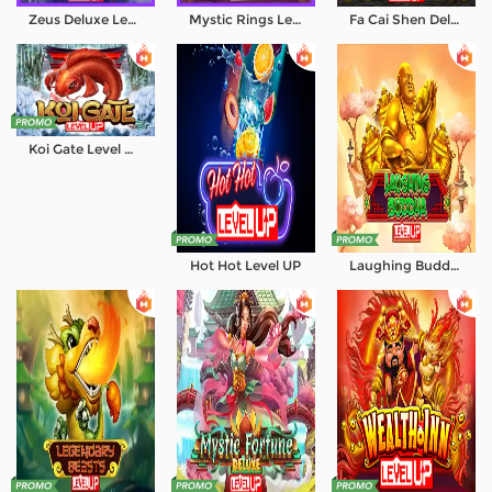
Zeus Deluxe Level UP
Mystic Rings Level UP
Fa Cai Shen Deluxe Level UP
Referral
Promosi
Hubungi Kami
Koi Gate Level UP
Live Chat
Pengaduan Customer
Pilih Bahasa:
Hot Hot Level UP
Laughing Buddha Level UP
MASUK
DAFTAR
&copy; INDOSPORT99: Link Platform Gaming
Kualitas Ultra Resmi Terpercaya. Hak Cipta
Dilindungi.