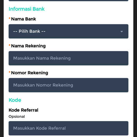
Informasi Bank
*
Nama Bank
*
Nama Rekening
*
Nomor Rekening
Kode
Kode Referral
Opsional