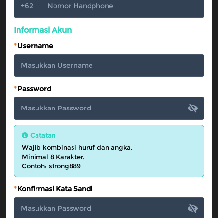
+62
Referral
Informasi Akun
Promosi
*
Username
Hubungi Kami
Live Chat
*
Password
Pengaduan Customer
Pilih Bahasa:
Catatan
Wajib kombinasi huruf dan angka.
Minimal 8 Karakter.
MASUK
DAFTAR
Contoh: strong889
*
Konfirmasi Kata Sandi
&copy; INDOSPORT99: Link Platform Gaming
Kualitas Ultra Resmi Terpercaya. Hak Cipta
Dilindungi.