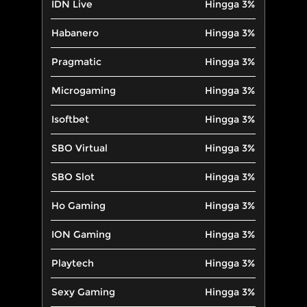
IDN Live
Hingga 3%
Habanero
Hingga 3%
Pragmatic
Hingga 3%
Microgaming
Hingga 3%
Isoftbet
Hingga 3%
SBO Virtual
Hingga 3%
SBO Slot
Hingga 3%
Ho Gaming
Hingga 3%
ION Gaming
Hingga 3%
Playtech
Hingga 3%
Sexy Gaming
Hingga 3%