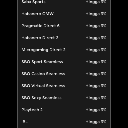
Saba Sports
Hingga 3%
Habanero GMW
Hingga 3%
Pragmatic Direct 6
Hingga 3%
Habanero Direct 2
Hingga 3%
Microgaming Direct 2
Hingga 3%
SBO Sport Seamless
Hingga 3%
SBO Casino Seamless
Hingga 3%
SBO Virtual Seamless
Hingga 3%
SBO Sexy Seamless
Hingga 3%
Playtech 2
Hingga 3%
IBL
Hingga 3%