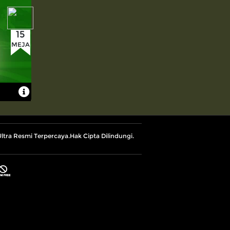
Rb
5Jt
Rb
7,5Jt
Rb
7,5Jt
Rb
2,5Jt
15
Rb
5Jt
MEJA
ASUK
tra Resmi Terpercaya.Hak Cipta Dilindungi.