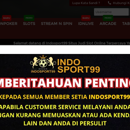
Lupa Kata Sandi ?
Hubungi K
BARU
BARU
PROMO
PROMO
DNPOKER
SLOTS
STREAM N SPIN
IDNLIVE
ARCADE
TAB
Selamat datang di Indosport99 Situs Judi Slot Online Terpercaya Yang 