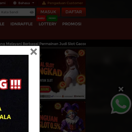
ami
Bahasa
Pengaduan Customer
DAFTAR
BARU
PROMO
LE
IDNRAFFLE
LOTTERY
PROMOSI
Melayani Berbagai Permainan Judi Slot Gacor Hari Ini Di Seluruh Indonesia 
×