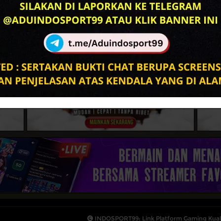
MAINKAN
DAFTAR
INDOSPORT99: Link Platform Gaming Kualit